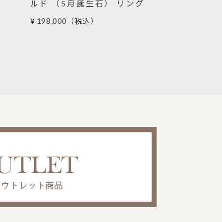
ルド （5月誕生石） リング
ストーン （
グ
¥ 198,000
（税込）
¥ 176,000
（税