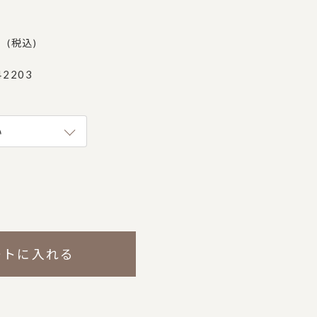
0
税込
42203
)
ートに入れる