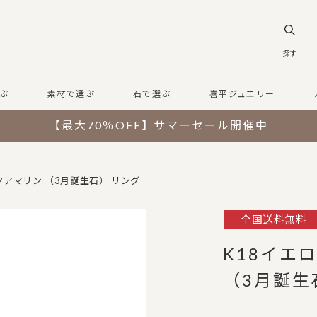
探す
ぶ
素材で選ぶ
石で選ぶ
喜平ジュエリー
【最大70％OFF】サマーセール開催中
クアマリン （3月誕生石） リング
全国送料無料
K18イエ
（3月誕生