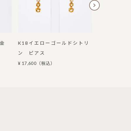
地金
K18イエローゴールドシトリ
K18ホワイ
ン ピアス
モンド ピア
¥ 17,600
（税込）
¥ 55,000
（税込