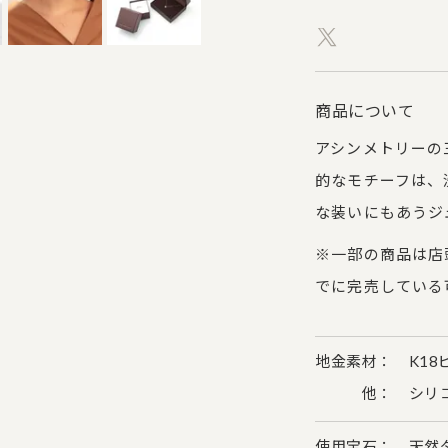
商品について
アシンメトリーの
的なモチーフは、
な装いにもあうジ
※一部の商品は店
でに完売している
地金素材： K18
他： シリコ
使用宝石： 天然ダ