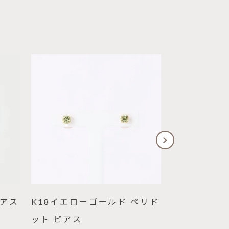
ピアス
K18イエローゴールド ペリド
プラチナ ル
ット ピアス
モンド ピア