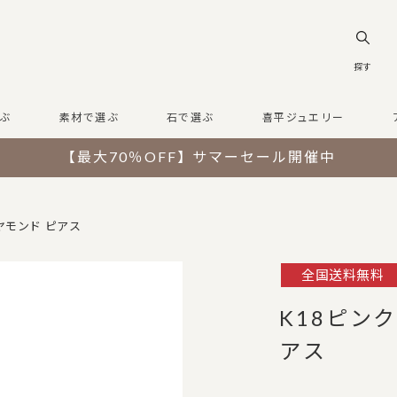
探す
ぶ
素材で選ぶ
石で選ぶ
喜平ジュエリー
【最大70％OFF】サマーセール開催中
ヤモンド ピアス
全国送料無料
K18ピン
アス