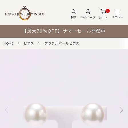
0
メニュー
探す
マイページ
カート
【最大70％OFF】サマーセール開催中
HOME
ピアス
プラチナ パール ピアス