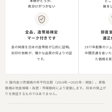
本物かどうか、
どこ
見分けがつかない
損を
全品、造幣局検定
卸直
マーク付きです
適正
金の純度を日本の造幣局が公的に証明。
1977年創業の
刻印の有無が、確かな品質の何よりの証
中間流通を省いた
です。
た価格を実
※ 国内金小売価格の年平均比較（2016年→2025年・税抜）。買取
価格は地金相場・為替・市場動向により変動します。将来の値上が
りを保証するものではありません。