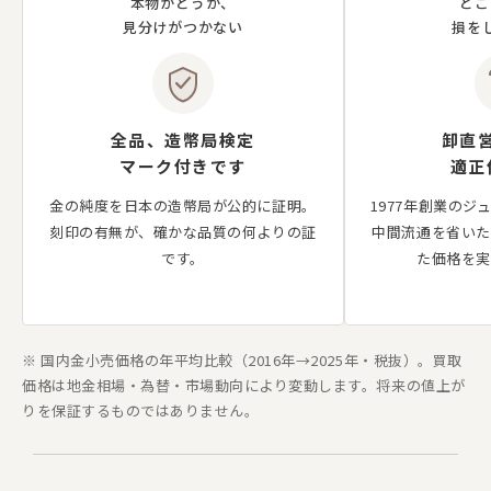
本物かどうか、
どこ
見分けがつかない
損を
全品、造幣局検定
卸直
マーク付きです
適正
金の純度を日本の造幣局が公的に証明。
1977年創業の
刻印の有無が、確かな品質の何よりの証
中間流通を省いた
です。
た価格を実
※ 国内金小売価格の年平均比較（2016年→2025年・税抜）。買取
価格は地金相場・為替・市場動向により変動します。将来の値上が
りを保証するものではありません。