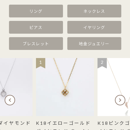
リング
ネックレス
ピアス
イヤリング
ブレスレット
地金ジュエリー
1
2
 ダイヤモンド
K18イエローゴールド
K18ピンク