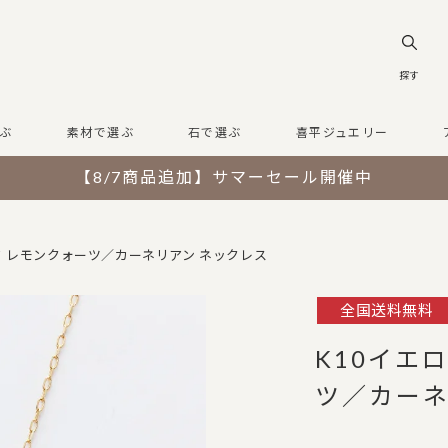
探す
ぶ
素材で選ぶ
石で選ぶ
喜平ジュエリー
【8/7商品追加】サマーセール開催中
ド レモンクォーツ／カーネリアン ネックレス
全国送料無料
K10イエ
ツ／カーネ