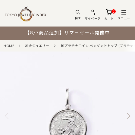
0
メニュー
探す
マイページ
カート
【8/7商品追加】サマーセール開催中
HOME
地金ジュエリー
純プラチナコイン ペンダントトップ (プラチナ900