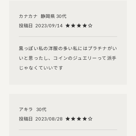
カナカナ
静岡県
30代
投稿日
2023/09/14
黒っぽい私の洋服の多い私にはプラチナがい
いと思ったし、コインのジュエリーって派手
じゃなくていいです
アキラ
30代
投稿日
2023/08/28