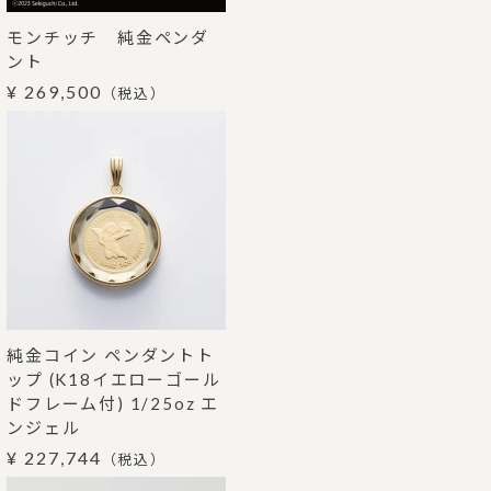
モンチッチ 純金ペンダ
ント
¥ 269,500
（税込）
純金コイン ペンダントト
ップ (K18イエローゴール
ドフレーム付) 1/25oz エ
ンジェル
¥ 227,744
（税込）