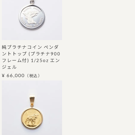
純プラチナコイン ペンダ
ントトップ (プラチナ900
フレーム付) 1/25oz エン
ジェル
¥ 66,000
（税込）