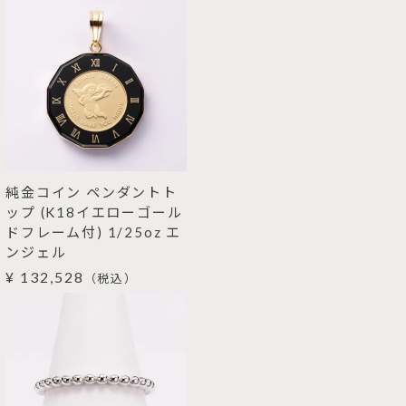
純金コイン ペンダントト
ップ (K18イエローゴール
ドフレーム付) 1/25oz エ
ンジェル
¥ 132,528
（税込）