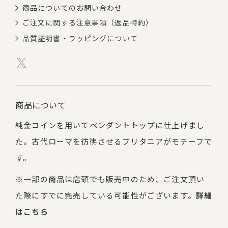
商品についてのお問い合わせ
ご注文に関する注意事項（返品特約）
品質証明書・ラッピングについて
商品について
純金コインを用いてペンダントトップに仕上げまし
た。古代ローマを彷彿させるブリタニアがモチーフで
す。
※一部の商品は店頭でも販売中のため、ご注文頂い
た際にすでに完売している可能性がございます。
詳細
はこちら