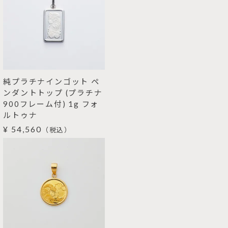
純プラチナインゴット ペ
ンダントトップ (プラチナ
900フレーム付) 1g フォ
ルトゥナ
¥ 54,560
（税込）