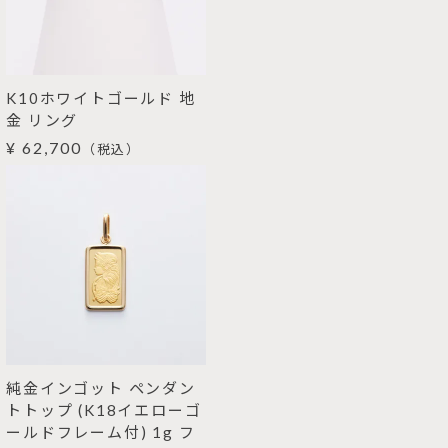
K10ホワイトゴールド 地
金 リング
¥ 62,700
（税込）
純金インゴット ペンダン
トトップ (K18イエローゴ
ールドフレーム付) 1g フ