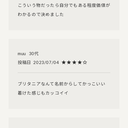
こういう物だったら自分でもある程度価値が
muu
30代
投稿日
2023/07/04
ブリタニアなんて名前からしてかっこいい　
着けた感じもカッコイイ