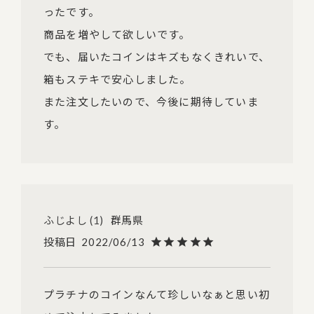
ったです。

商品を増やして欲しいです。

でも、届いたコインはキズもなくきれいで、
箱もステキで安心しました。

また注文したいので、今後に期待していま
す。
ふじよし
1
群馬県
投稿日
2022/06/13
プラチナのコインなんて珍しいなぁと思い初