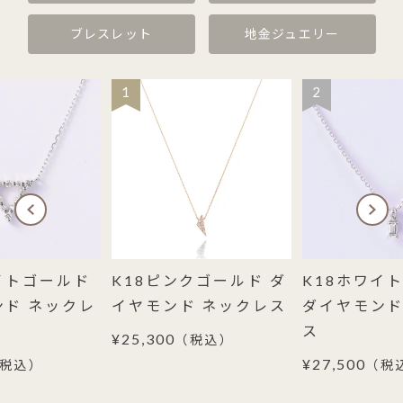
ブレスレット
地金ジュエリー
1
2
イトゴールド
K18ピンクゴールド ダ
K18ホワイ
ンド ネックレ
イヤモンド ネックレス
ダイヤモンド
ス
¥25,300
（税込）
¥27,500
税込）
（税