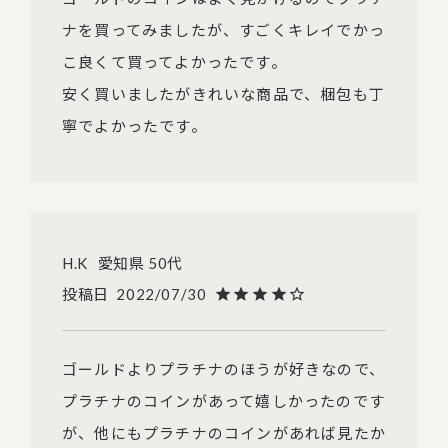
ナを買ってみましたが、すごくキレイでかっ
こ良くて買ってよかったです。

安く買いましたがきれいな商品で、梱包も丁
H.K
愛知県
50代
投稿日
2022/07/30
ゴールドよりプラチナのほうが好きなので、
プラチナのコインがあって嬉しかったのです
が、他にもプラチナのコインがあれば見たか