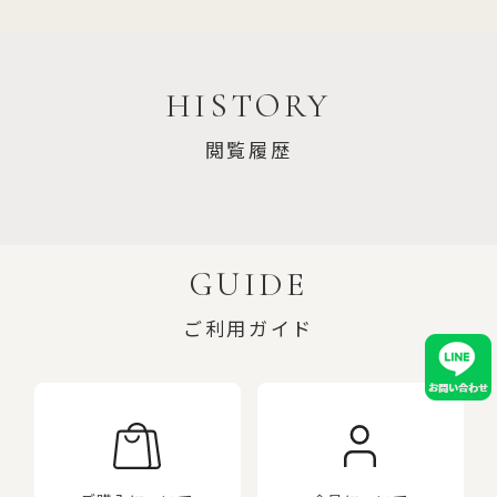
HISTORY
閲覧履歴
GUIDE
ご利用ガイド