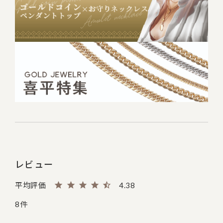
レビュー
4.38
8