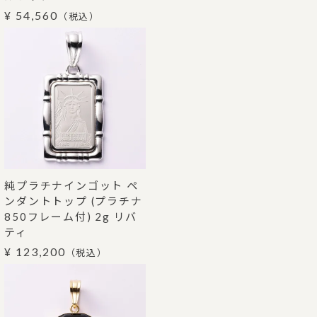
¥ 54,560
（税込）
純プラチナインゴット ペ
ンダントトップ (プラチナ
850フレーム付) 2g リバ
ティ
¥ 123,200
（税込）