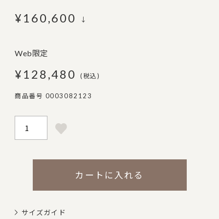
¥
160,600
↓
Web限定
¥
128,480
税込
商品番号
0003082123
カートに入れる
サイズガイド