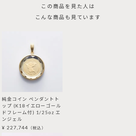
この商品を見た人は
こんな商品も見ています
純金コイン ペンダントト
ップ (K18イエローゴール
ドフレーム付) 1/25oz エ
ンジェル
¥ 227,744
（税込）